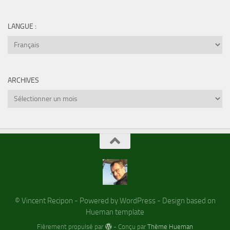
LANGUE :
ARCHIVES
Archives
© Vincent Recipon - Powered by WordPress - Design based on
Hueman template
Fièrement propulsé par
- Conçu par
Thème Hueman