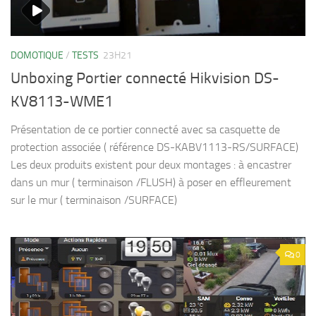
DOMOTIQUE
/
TESTS
23H21
Unboxing Portier connecté Hikvision DS-
KV8113-WME1
Présentation de ce portier connecté avec sa casquette de
protection associée ( référence DS-KABV1113-RS/SURFACE)
Les deux produits existent pour deux montages : à encastrer
dans un mur ( terminaison /FLUSH) à poser en effleurement
sur le mur ( terminaison /SURFACE)
0