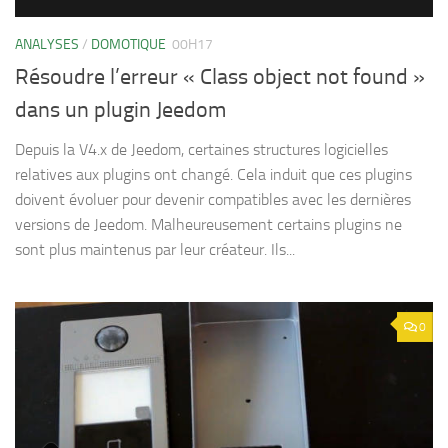
ANALYSES
/
DOMOTIQUE
00H17
Résoudre l’erreur « Class object not found »
dans un plugin Jeedom
Depuis la V4.x de Jeedom, certaines structures logicielles
relatives aux plugins ont changé. Cela induit que ces plugins
doivent évoluer pour devenir compatibles avec les dernières
versions de Jeedom. Malheureusement certains plugins ne
sont plus maintenus par leur créateur. Ils...
0