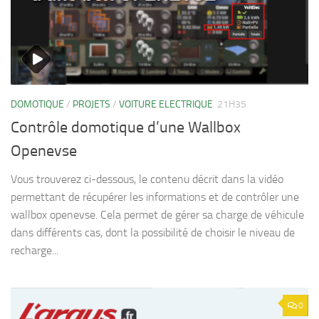
DOMOTIQUE
/
PROJETS
/
VOITURE ELECTRIQUE
21H35
Contrôle domotique d’une Wallbox
Openevse
Vous trouverez ci-dessous, le contenu décrit dans la vidéo
permettant de récupérer les informations et de contrôler une
wallbox openevse. Cela permet de gérer sa charge de véhicule
dans différents cas, dont la possibilité de choisir le niveau de
recharge...
0