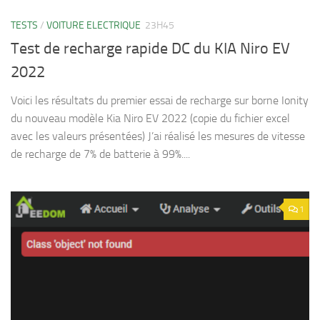
TESTS
/
VOITURE ELECTRIQUE
23H45
Test de recharge rapide DC du KIA Niro EV
2022
Voici les résultats du premier essai de recharge sur borne Ionity
du nouveau modèle Kia Niro EV 2022 (copie du fichier excel
avec les valeurs présentées) J’ai réalisé les mesures de vitesse
de recharge de 7% de batterie à 99%....
1