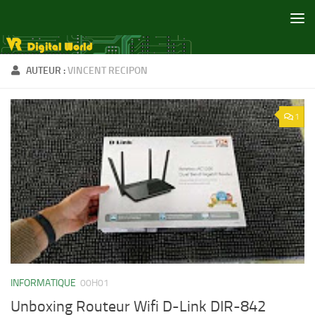
Skip to content
AUTEUR :
VINCENT RECIPON
1
INFORMATIQUE
00H01
Unboxing Routeur Wifi D-Link DIR-842