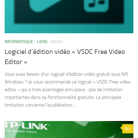
INFORMATIQUE
/
LIENS
19H35
Logiciel d’édition vidéo « VSDC Free Video
Editor »
Vous avez besoin d’un logiciel d’édition vidéo gratuit sous MS
Windows ? Je vous recommande ce logiciel « VSDC Free video
editor » qui a trois avantages principaux : pas de limitation
importantes dans sa fonctionnalité gratuite. La principale
limitation concerne l’accélération...
2