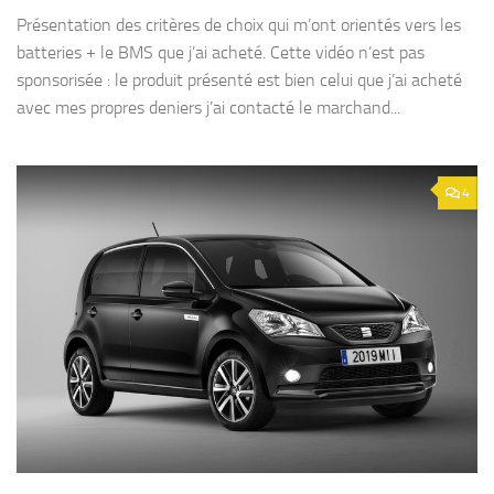
Présentation des critères de choix qui m’ont orientés vers les
batteries + le BMS que j’ai acheté. Cette vidéo n’est pas
sponsorisée : le produit présenté est bien celui que j’ai acheté
avec mes propres deniers j’ai contacté le marchand...
4