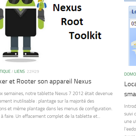
TIQUE
/
LIENS
22H29
DOMO
ker et Rooter son appareil Nexus
Loca
sma
eux semaines, notre tablette Nexus 7 2012 était devenue
ment inutilisable : plantage sur la majorité des
Intro
ions et même plantage dans les menus de configuration.
suivi
 à faire. Un effacement complet de la tablette et...
une ut
l’eed