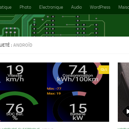
atique
Photo
Electronique
Audio
WordPress
Mais
UETÉ :
ANDROÏD
5