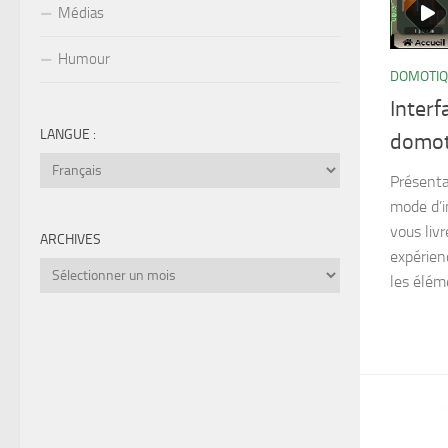
Médias
Humour
DOMOTI
Interf
LANGUE :
domot
Présenta
mode d’in
vous liv
ARCHIVES
expérienc
Archives
les éléme