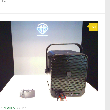
la...
0
/
REVUES
22H44