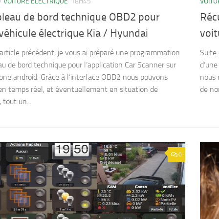
VOITU
/
VOITURE ELECTRIQUE
18H45
Récu
bleau de bord technique OBD2 pour
voit
véhicule électrique Kia / Hyundai
Suite
l’article précédent, je vous ai préparé une programmation
d’une 
au de bord technique pour l’application Car Scanner sur
nous 
ne android. Grâce à l’interface OBD2 nous pouvons
de no
 en temps réel, et éventuellement en situation de
 tout un...
0