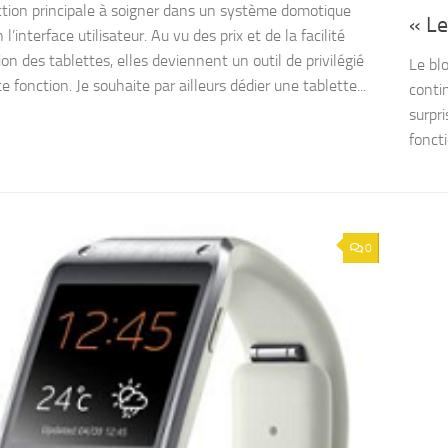
tion principale à soigner dans un système domotique
« L
 l’interface utilisateur. Au vu des prix et de la facilité
tion des tablettes, elles deviennent un outil de privilégié
Le bl
e fonction. Je souhaite par ailleurs dédier une tablette...
conti
surpri
foncti
0