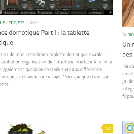
QUE
/
PROJETS
20H29
ace domotique Part1 : la tablette
AUDIO
ique
Un m
des
tion de mon installation tablette domotique murale :
stallation organisation de l’interface interface A la fin je
J’ai 
re également quelques conseils suite aux différentes
smart
es que j’ai pu vivre sur ce sujet. Voici quelques liens sur
j’ai 
nts...
intégr
fil pou
0