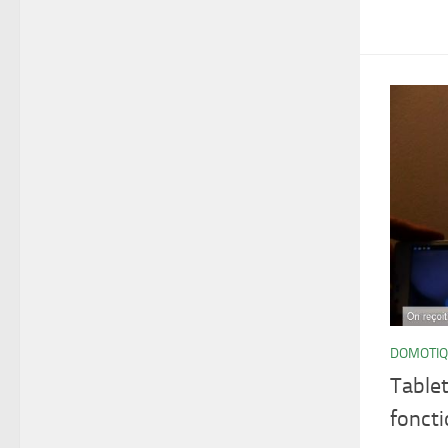
DOMOTI
Table
foncti