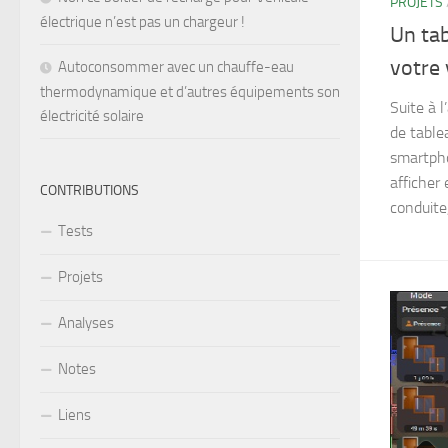
PROJETS
électrique n’est pas un chargeur !
Un ta
votre 
Autoconsommer avec un chauffe-eau
thermodynamique et d’autres équipements son
Suite à 
électricité solaire
de table
smartpho
afficher
CONTRIBUTIONS
conduite,
Tests
Projets
Analyses
Notes
Liens