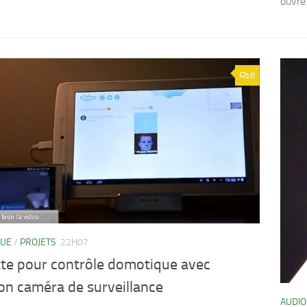
ouvre 
8
QUE
/
PROJETS
22H07
tte pour contrôle domotique avec
on caméra de surveillance
AUDIO