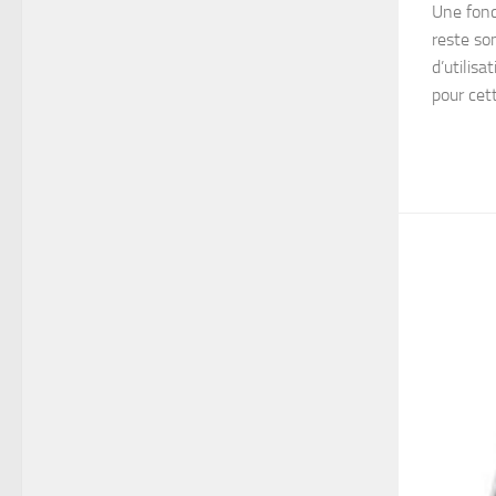
Une fonc
reste son
d’utilisa
pour cett