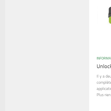
INFORMA
Unloc
Il y a d
complète
applicat
Plus rien