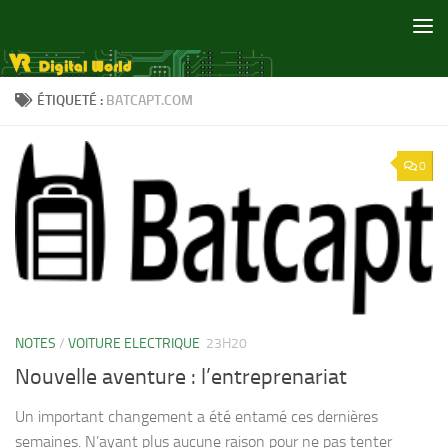
Skip to content
ÉTIQUETÉ :
BATCAPT.COM
0
NOTES
/
VOITURE ELECTRIQUE
23H20
Nouvelle aventure : l’entreprenariat
Un important changement a été entamé ces dernières
semaines. N’ayant plus aucune raison pour ne pas tenter