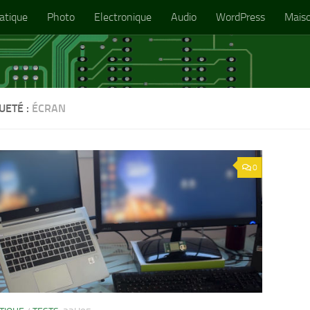
atique
Photo
Electronique
Audio
WordPress
Mais
UETÉ :
ÉCRAN
0