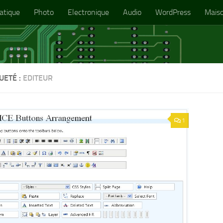
atique
Photo
Electronique
Audio
WordPress
Mais
UETÉ :
EDITEUR
1