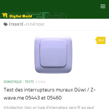
Skip to content
ÉTIQUETÉ :
ESTHÉTIQUE
8
DOMOTIQUE
/
TESTS
21H49
Test des interrupteurs muraux Düwi / Z-
wave.me 05443 et 05460
Introduction Voici un type d’interrupteur sans fil qui peut