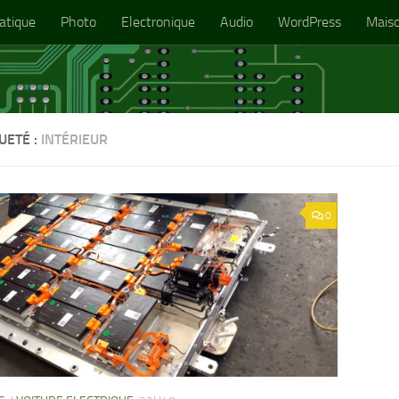
atique
Photo
Electronique
Audio
WordPress
Mais
UETÉ :
INTÉRIEUR
0