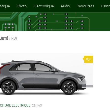
atique
Photo
Electronique
Audio
WordPress
Mais
UETÉ :
KW
4
OITURE ELECTRIQUE
23H45