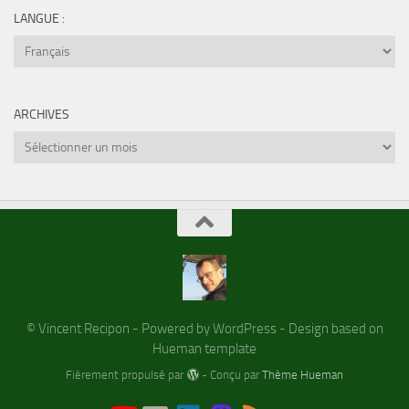
LANGUE :
ARCHIVES
Archives
© Vincent Recipon - Powered by WordPress - Design based on
Hueman template
Fièrement propulsé par
- Conçu par
Thème Hueman