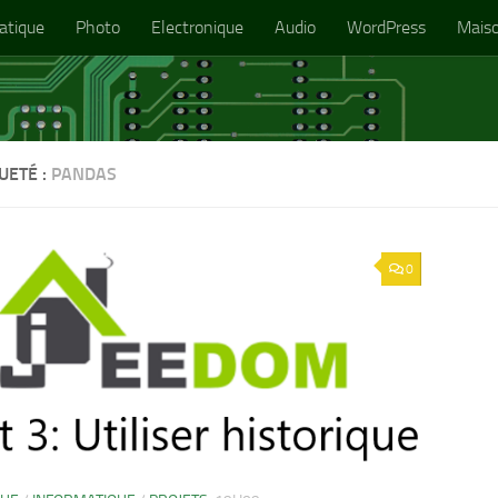
atique
Photo
Electronique
Audio
WordPress
Mais
UETÉ :
PANDAS
0