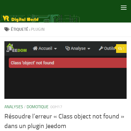
Skip to content
ÉTIQUETÉ :
PLUGIN
1
ANALYSES
/
DOMOTIQUE
00H17
Résoudre l’erreur « Class object not found »
dans un plugin Jeedom