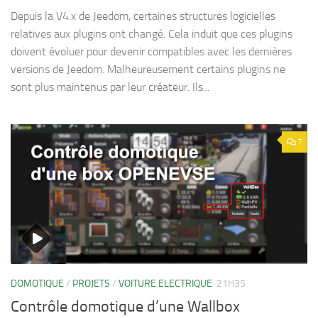
Depuis la V4.x de Jeedom, certaines structures logicielles
relatives aux plugins ont changé. Cela induit que ces plugins
doivent évoluer pour devenir compatibles avec les dernières
versions de Jeedom. Malheureusement certains plugins ne
sont plus maintenus par leur créateur. Ils...
7
DOMOTIQUE
/
PROJETS
/
VOITURE ELECTRIQUE
21H35
Contrôle domotique d’une Wallbox