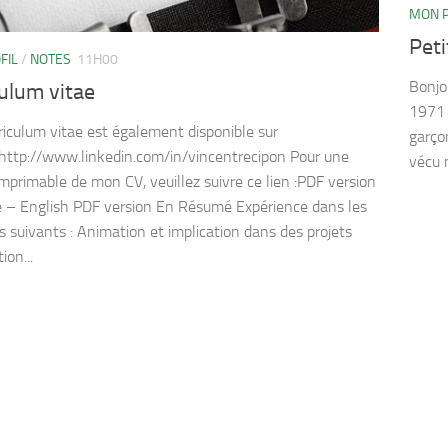
MON P
Peti
FIL
/
NOTES
11H00
Bonjo
ulum vitae
1971 
iculum vitae est également disponible sur
garçon
http://www.linkedin.com/in/vincentrecipon Pour une
vécu 
imprimable de mon CV, veuillez suivre ce lien :PDF version
e – English PDF version En Résumé Expérience dans les
 suivants : Animation et implication dans des projets
ion...