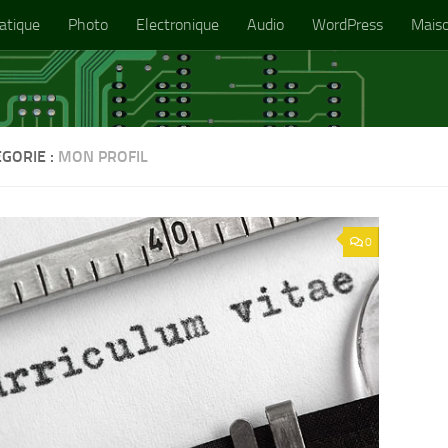
atique
Photo
Electronique
Audio
WordPress
Mais
GORIE :
MON PROFIL
0