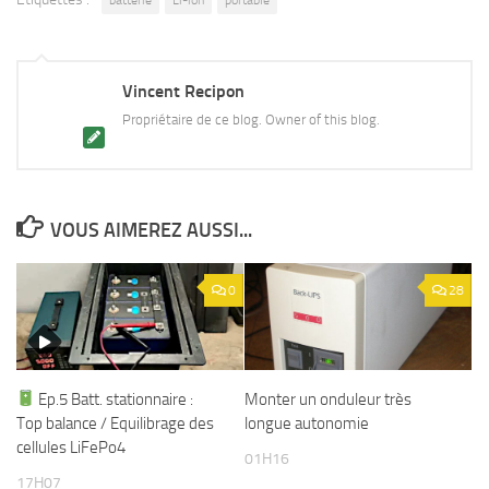
Vincent Recipon
Propriétaire de ce blog. Owner of this blog.
VOUS AIMEREZ AUSSI...
0
28
Ep.5 Batt. stationnaire :
Monter un onduleur très
Top balance / Equilibrage des
longue autonomie
cellules LiFePo4
01H16
17H07