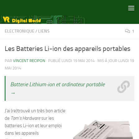
Skip to content
ELECTRONIQUE
/
LIENS
1
Les Batteries Li-ion des appareils portables
PAR
VINCENT RECIPON
· PUBLIÉ
LUNDI 19 MAI 2014
· MIS À JOUR
LUNDI 19
MAI 2014
Batterie Lithium-ion et ordinateur portable
→
J’ai (re)trouvé un très bon article
de
Tom’s Hardware
sur les
batteries Li-ion et leur emploi
dans les appareils