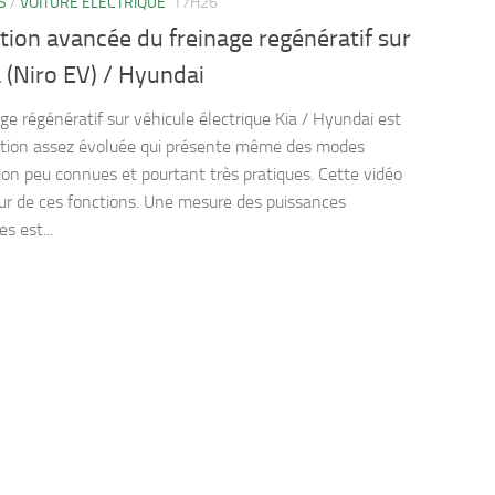
S
/
VOITURE ELECTRIQUE
17H26
ation avancée du freinage regénératif sur
 (Niro EV) / Hyundai
age régénératif sur véhicule électrique Kia / Hyundai est
tion assez évoluée qui présente même des modes
ation peu connues et pourtant très pratiques. Cette vidéo
tour de ces fonctions. Une mesure des puissances
es est...