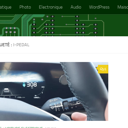
atique
Photo
Electronique
Audio
WordPress
Mais
UETÉ :
I-PEDAL
6