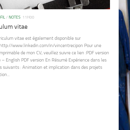
FIL
/
NOTES
11H00
ulum vitae
iculum vitae est également disponible sur
http://www.linkedin.com/in/vincentrecipon Pour une
imprimable de mon CV, veuillez suivre ce lien :PDF version
e – English PDF version En Résumé Expérience dans les
 suivants : Animation et implication dans des projets
ion...