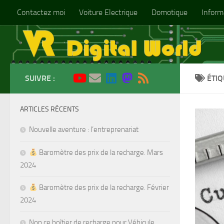
Contactez moi
Voiture Electrique
Domotique
Inform
Skip to content
SUIVRE :
ÉTIQ
ARTICLES RÉCENTS
Nouvelle aventure : l’entreprenariat
Baromètre des prix de la recharge. Mars
2024
Baromètre des prix de la recharge. Février
2024
Non ce boîtier de recharge pour Véhicule