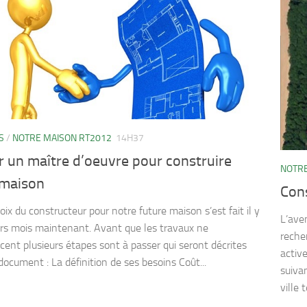
S
/
NOTRE MAISON RT2012
14H37
r un maître d’oeuvre pour construire
NOTRE
 maison
Cons
ix du constructeur pour notre future maison s’est fait il y
L’ave
urs mois maintenant. Avant que les travaux ne
reche
nt plusieurs étapes sont à passer qui seront décrites
activ
document : La définition de ses besoins Coût...
suiva
ville 