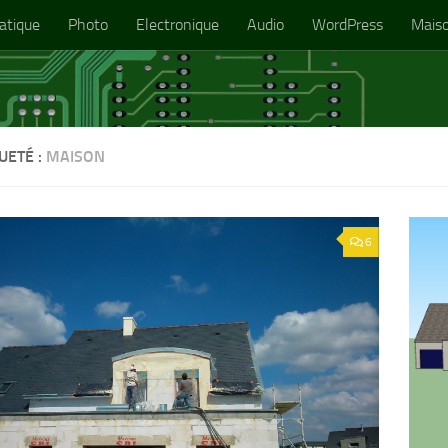
atique
Photo
Electronique
Audio
WordPress
Mais
UETÉ :
MAISON
6