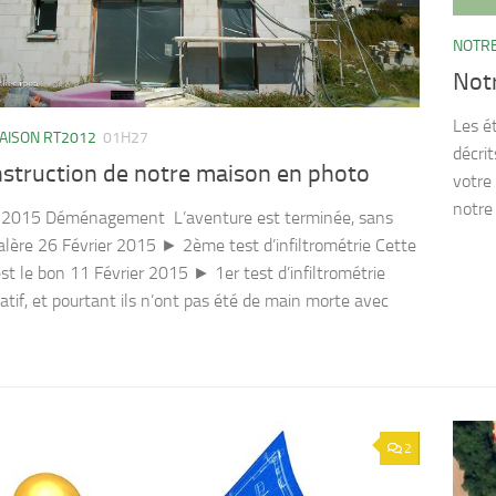
NOTRE
Notr
Les é
AISON RT2012
01H27
décrit
nstruction de notre maison en photo
votre
notre 
 2015 Déménagement L’aventure est terminée, sans
alère 26 Février 2015 ► 2ème test d’infiltrométrie Cette
’est le bon 11 Février 2015 ► 1er test d’infiltrométrie
atif, et pourtant ils n’ont pas été de main morte avec
2