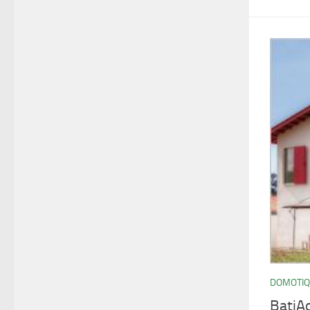
DOMOTI
BatiAc