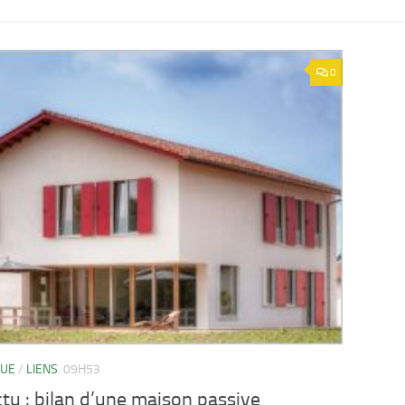
0
QUE
/
LIENS
09H53
tu : bilan d’une maison passive