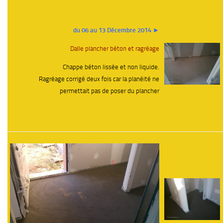
du 06 au 13 Décembre 2014 ►
Dalle plancher béton et ragréage
Chappe béton lissée et non liquide.
Ragréage corrigé deux fois car la planéité ne
permettait pas de poser du plancher