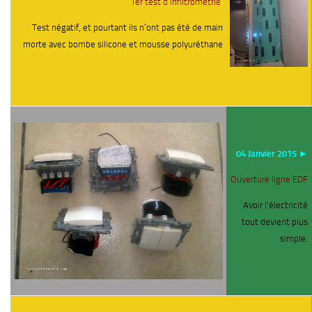
1er test d’infiltrométrie
Test négatif, et pourtant ils n’ont pas été de main
morte avec bombe silicone et mousse polyuréthane
04 Janvier 2015 ►
Ouverture ligne EDF
Avoir l’électricité
tout devient plus
simple.