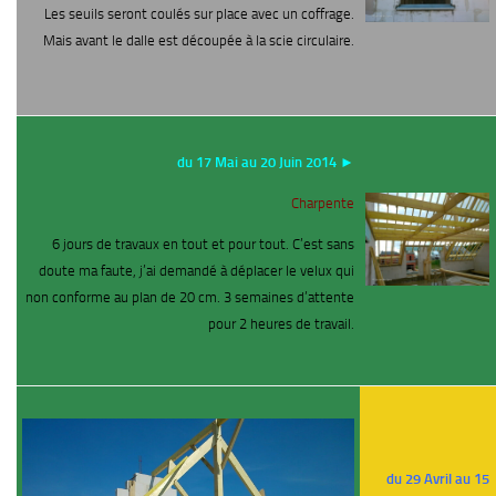
Les seuils seront coulés sur place avec un coffrage.
Mais avant le dalle est découpée à la scie circulaire.
du 17 Mai au 20 Juin 2014 ►
Charpente
6 jours de travaux en tout et pour tout. C’est sans
doute ma faute, j’ai demandé à déplacer le velux qui
non conforme au plan de 20 cm. 3 semaines d’attente
pour 2 heures de travail.
du 29 Avril au 15