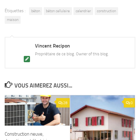
Étiquettes :
béton
béton cellulaire
calendrier
construction
maison
Vincent Recipon
Propriétaire de ce blog. Owner of this blog.
VOUS AIMEREZ AUSSI...
28
0
Construction neuve,