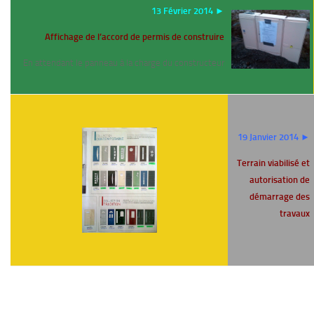
13 Février 2014 ►
Affichage de l’accord de permis de construire
En attendant le panneau à la charge du constructeur
19 Janvier 2014 ►
Terrain viabilisé et
autorisation de
démarrage des
travaux