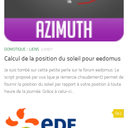
DOMOTIQUE
/
LIENS
23H07
Calcul de la position du soleil pour eedomus
Je suis tombé sur cette petite perle sur le forum eedomus. Le
script proposé par vva (que je remercie chaudement) permet de
fournir la position du soleil par rapport à votre position à toute
heure de la journée. Grâce à celui-ci...
2