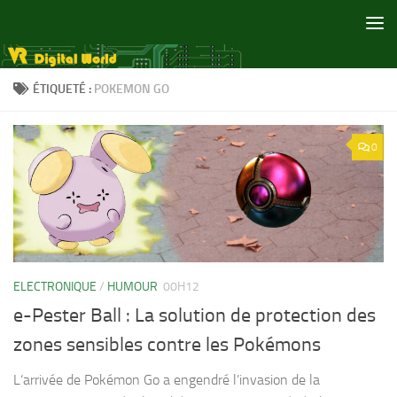
Skip to content
ÉTIQUETÉ :
POKEMON GO
0
ELECTRONIQUE
/
HUMOUR
00H12
e-Pester Ball : La solution de protection des
zones sensibles contre les Pokémons
L‘arrivée de Pokémon Go a engendré l’invasion de la