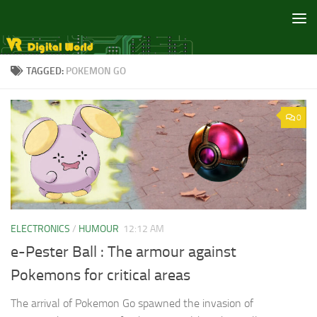
Skip to content
TAGGED:
POKEMON GO
0
ELECTRONICS
/
HUMOUR
12:12 AM
e-Pester Ball : The armour against
Pokemons for critical areas
The arrival of Pokemon Go spawned the invasion of