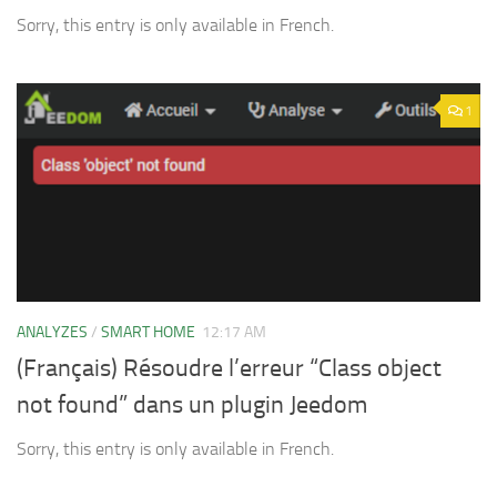
Sorry, this entry is only available in French.
1
ANALYZES
/
SMART HOME
12:17 AM
(Français) Résoudre l’erreur “Class object
not found” dans un plugin Jeedom
Sorry, this entry is only available in French.