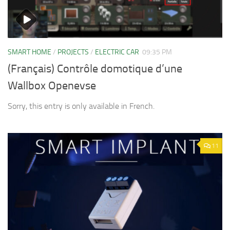
SMART HOME
/
PROJECTS
/
ELECTRIC CAR
09:35 PM
(Français) Contrôle domotique d’une
Wallbox Openevse
Sorry, this entry is only available in French.
11