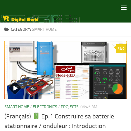
Skip to content
CATEGORY:
SMART HOME
0
SMART HOME
/
ELECTRONICS
/
PROJECTS
06:45 AM
(Français)
Ep.1 Construire sa batterie
stationnaire / onduleur : Introduction