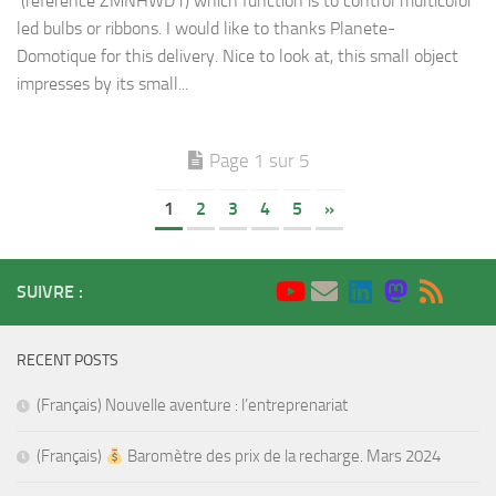
(reference ZMNHWD1) which function is to control multicolor
led bulbs or ribbons. I would like to thanks Planete-
Domotique for this delivery. Nice to look at, this small object
impresses by its small...
Page 1 sur 5
1
2
3
4
5
»
SUIVRE :
RECENT POSTS
(Français) Nouvelle aventure : l’entreprenariat
(Français)
Baromètre des prix de la recharge. Mars 2024