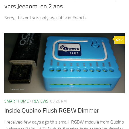
vers Jeedom, en 2 ans
Sorry, this entry is only available in French.
2
SMART HOME
/
REVIEWS
09:26 PM
Inside Qubino Flush RGBW Dimmer
I received few days ago this small RGBW module from Qubino