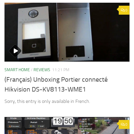
0
SMART HOME
/
REVIEWS
11:21 PM
(Français) Unboxing Portier connecté
Hikvision DS-KV8113-WME1
Sorry, this entry is only available in French.
0