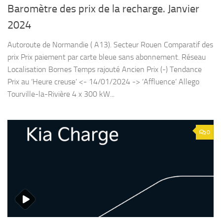
Baromètre des prix de la recharge. Janvier
2024
Autoroute de Normandie ( A13). Secteur Rouen Comparatif des
prix Prix paiement par carte bleue sans abonnement. Réseau
Localisation Bornes Temps rajouté Ancien Prix (-) Tendance
Prix au ‘Heure creuse’ <- 14/01/2024 -> ‘Affluence’ Allego
Tourville-la-Rivière 4 x 300 kW...
0