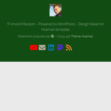
© Vincent Recipon - Powered by WordPress - Design based on
Hueman template
Fièrement propulsé par
- Conçu par
Thème Hueman