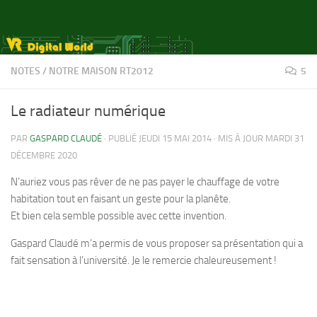
Skip to content
NOTES
/
NOTRE MAISON RT2012
5
Le radiateur numérique
PAR
GASPARD CLAUDÉ
· PUBLIÉ
JEUDI 15 MAI 2014
· MIS À JOUR
MARDI 31
DÉCEMBRE 2020
N’auriez vous pas rêver de ne pas payer le chauffage de votre
habitation tout en faisant un geste pour la planête.
Et bien cela semble possible avec cette invention.
Gaspard Claudé m’a permis de vous proposer sa présentation qui a
fait sensation à l’université. Je le remercie chaleureusement !