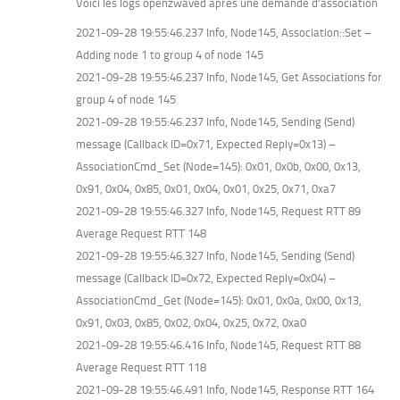
Voici les logs openzwaved après une demande d’association
2021-09-28 19:55:46.237 Info, Node145, Association::Set –
Adding node 1 to group 4 of node 145
2021-09-28 19:55:46.237 Info, Node145, Get Associations for
group 4 of node 145
2021-09-28 19:55:46.237 Info, Node145, Sending (Send)
message (Callback ID=0x71, Expected Reply=0x13) –
AssociationCmd_Set (Node=145): 0x01, 0x0b, 0x00, 0x13,
0x91, 0x04, 0x85, 0x01, 0x04, 0x01, 0x25, 0x71, 0xa7
2021-09-28 19:55:46.327 Info, Node145, Request RTT 89
Average Request RTT 148
2021-09-28 19:55:46.327 Info, Node145, Sending (Send)
message (Callback ID=0x72, Expected Reply=0x04) –
AssociationCmd_Get (Node=145): 0x01, 0x0a, 0x00, 0x13,
0x91, 0x03, 0x85, 0x02, 0x04, 0x25, 0x72, 0xa0
2021-09-28 19:55:46.416 Info, Node145, Request RTT 88
Average Request RTT 118
2021-09-28 19:55:46.491 Info, Node145, Response RTT 164