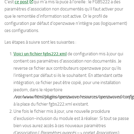
C’est
ce post
qui m’a mis la puce à l’oreille : le FGBS222 a des
paramètres d’association non documentés qu’il faut activer pour
que le remontée d’information soit active. Or le profil de
configuration par défaut d’openzwave n’intègre pas (logiquement)
ces configurations.
Les étapes à suivre sont les suivantes :
Voici un fichier fgbs222.xml
de configuration mis à jour qui
contient ces paramètres d’association non documentés. Je
reverse ce fichier aux contributeurs openzwave pour qu’ils
l’intègrent par défaut si ils le souhaitent. En attendant cette
intégration, ce fichier peut être copié, pour une installation
jeedom, dans le répertoire
/var/www/html/plugins/openzwave/resources/openzwaved/config/
à la place du fichier fgbs222.xml existant.
Une fois le fichier mis à jour, une nouvelle procédure
d’exclusion-inclusion du module est à réaliser. Si tout se passe
bien vous aurez accès à ces nouveaux paramètres
d’association (
Paramètres avancés
–> onglet
Associations
)