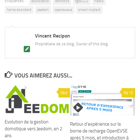
Étiquettes :
association
domoticz
fgbs222
fibaro
home assistant
jeedom
openzwave
smart implant
Vincent Recipon
Propriétaire de ce blog. Owner of this blog.
VOUS AIMEREZ AUSSI...
9
15
Evolution de la gestion
Retour d’expérience sur la
domotique vers Jeedom, en 2
borne de recharge OpenEVSE
ans
après 5 mois, et introduction à