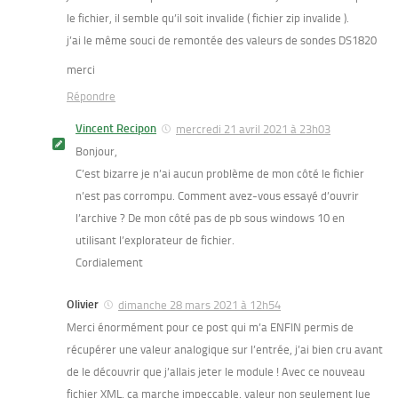
le fichier, il semble qu’il soit invalide ( fichier zip invalide ).
j’ai le même souci de remontée des valeurs de sondes DS1820
merci
Répondre
Vincent Recipon
mercredi 21 avril 2021 à 23h03
Bonjour,
C’est bizarre je n’ai aucun problème de mon côté le fichier
n’est pas corrompu. Comment avez-vous essayé d’ouvrir
l’archive ? De mon côté pas de pb sous windows 10 en
utilisant l’explorateur de fichier.
Cordialement
Olivier
dimanche 28 mars 2021 à 12h54
Merci énormément pour ce post qui m’a ENFIN permis de
récupérer une valeur analogique sur l’entrée, j’ai bien cru avant
de le découvrir que j’allais jeter le module ! Avec ce nouveau
fichier XML, ça marche impeccable, valeur non seulement lue