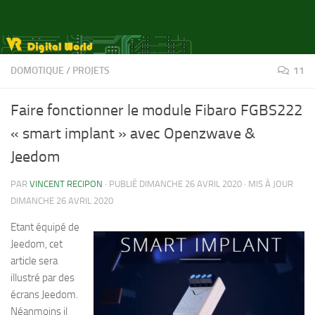
Skip to content
DOMOTIQUE
/
PROJETS
11
Faire fonctionner le module Fibaro FGBS222
« smart implant » avec Openzwave &
Jeedom
PAR
VINCENT RECIPON
· PUBLIÉ
DIMANCHE 26 AVRIL 2020
· MIS À JOUR
DIMANCHE 26 AVRIL 2020
Etant équipé de
Jeedom, cet
article sera
illustré par des
écrans Jeedom.
Néanmoins il