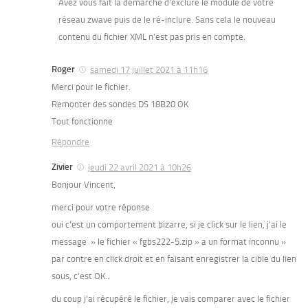
Avez vous fait la démarche d’exclure le module de votre
réseau zwave puis de le ré-inclure. Sans cela le nouveau
contenu du fichier XML n’est pas pris en compte.
Roger
samedi 17 juillet 2021 à 11h16
Merci pour le fichier.
Remonter des sondes DS 18B20 OK
Tout fonctionne
Répondre
Zivier
jeudi 22 avril 2021 à 10h26
Bonjour Vincent,
merci pour votre réponse
oui c’est un comportement bizarre, si je click sur le lien, j’ai le
message » le fichier « fgbs222-5.zip » a un format inconnu »
par contre en click droit et en faisant enregistrer la cible du lien
sous, c’est OK..
du coup j’ai récupéré le fichier, je vais comparer avec le fichier