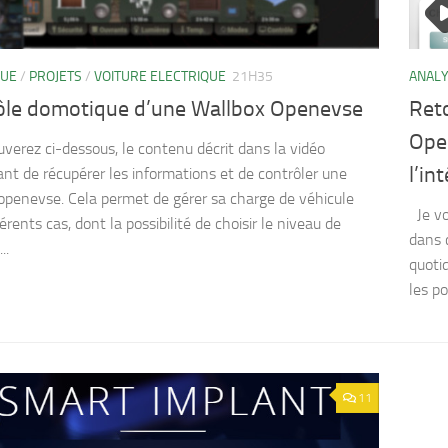
QUE
/
PROJETS
/
VOITURE ELECTRIQUE
21H35
ANAL
ôle domotique d’une Wallbox Openevse
Reto
Open
uverez ci-dessous, le contenu décrit dans la vidéo
l’in
nt de récupérer les informations et de contrôler une
openevse. Cela permet de gérer sa charge de véhicule
Je vo
érents cas, dont la possibilité de choisir le niveau de
dans c
..
quoti
les po
11