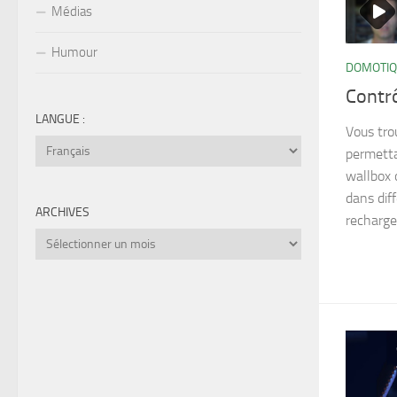
Médias
Humour
DOMOTI
Contr
LANGUE :
Vous tro
permetta
wallbox 
dans diff
ARCHIVES
recharge.
Archives