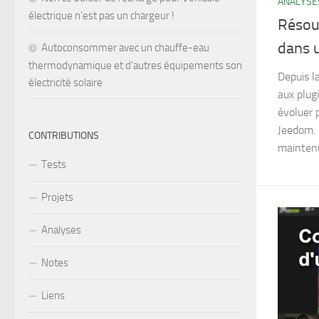
ANALYSE
électrique n’est pas un chargeur !
Résoud
dans 
Autoconsommer avec un chauffe-eau
thermodynamique et d’autres équipements son
Depuis la
électricité solaire
aux plug
évoluer 
Jeedom. 
CONTRIBUTIONS
maintenus
Tests
Projets
Analyses
Notes
Liens