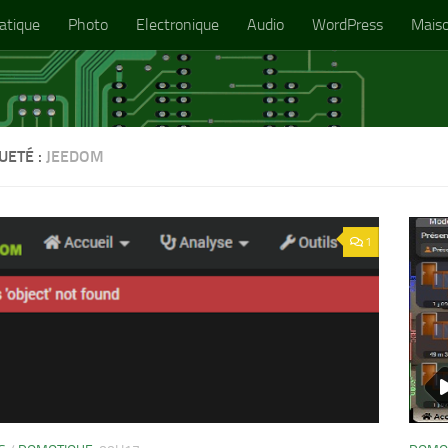
atique
Photo
Electronique
Audio
WordPress
Mais
UETÉ :
JEEDOM
1