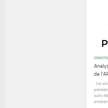
DOMOTI
Analys
de l’A
Cet arti
précédent
outils Mê
entièrem