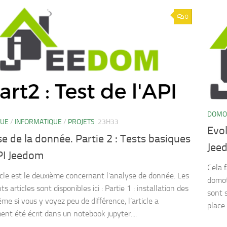
0
DOMO
QUE
/
INFORMATIQUE
/
PROJETS
23H33
Evol
e de la donnée. Partie 2 : Tests basiques
Jee
PI Jeedom
Cela 
cle est le deuxième concernant l’analyse de donnée. Les
domot
s articles sont disponibles ici : Partie 1 : installation des
sont 
me si vous y voyez peu de différence, l’article a
place
ent été écrit dans un notebook jupyter....