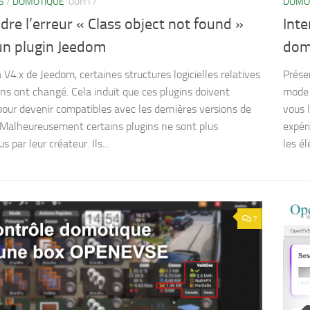
S
/
DOMOTIQUE
00H17
DOMO
re l’erreur « Class object not found »
Inte
un plugin Jeedom
dom
 V4.x de Jeedom, certaines structures logicielles relatives
Prése
ins ont changé. Cela induit que ces plugins doivent
mode d
pour devenir compatibles avec les dernières versions de
vous 
Malheureusement certains plugins ne sont plus
expéri
 par leur créateur. Ils...
les él
7