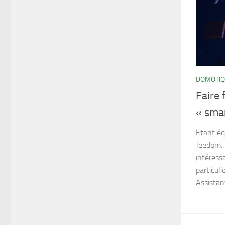
DOMOTI
Faire
« sma
Etant éq
Jeedom. 
intéress
particul
Assistant