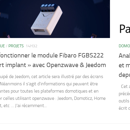
QUE
/
PROJETS
14H32
DOMO
 fonctionner le module Fibaro FGBS222
Anal
rt implant » avec Openzwave & Jeedom
et m
dep
uipé de Jeedom, cet article sera illustré par des écrans
Néanmoins il s’agit d’informations qui peuvent être
Cet a
antes pour toutes les plateformes domotiques et en
précéd
ier celles utilisant openzwave : Jeedom, Domoticz, Home
outils
, etc … J’ai récemment...
écrit 