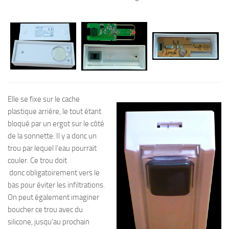
Elle se fixe sur le cache
plastique arrière, le tout étant
bloqué par un ergot sur le côté
de la sonnette. Il y a donc un
trou par lequel l’eau pourrait
couler. Ce trou doit
donc obligatoirement vers le
bas pour éviter les infiltrations.
On peut également imaginer
boucher ce trou avec du
silicone, jusqu’au prochain