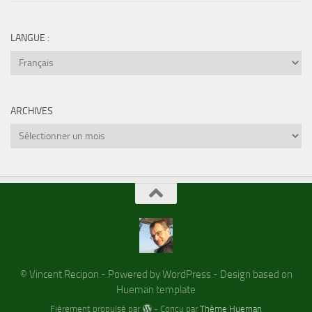
LANGUE :
ARCHIVES
Archives
© Vincent Recipon - Powered by WordPress - Design based on
Hueman template
Fièrement propulsé par
- Conçu par
Thème Hueman