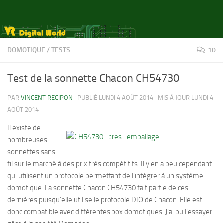
Skip to content
DOMOTIQUE
/
TESTS
10
Test de la sonnette Chacon CH54730
PAR
VINCENT RECIPON
· PUBLIÉ
LUNDI 4 AOÛT 2014
· MIS À JOUR
LUNDI 4
AOÛT 2014
Il existe de
nombreuses
sonnettes sans
fil sur le marché à des prix très compétitifs. Il y en a peu cependant
qui utilisent un protocole permettant de l’intégrer à un système
domotique. La sonnette Chacon CH54730 fait partie de ces
dernières puisqu’elle utilise le protocole DIO de Chacon. Elle est
donc compatible avec différentes box domotiques. J’ai pu l’essayer