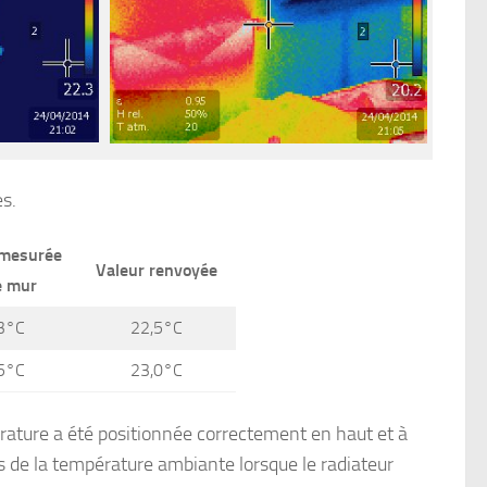
s.
 mesurée
Valeur renvoyée
e mur
3°C
22,5°C
5°C
23,0°C
rature a été positionnée correctement en haut et à
us de la température ambiante lorsque le radiateur