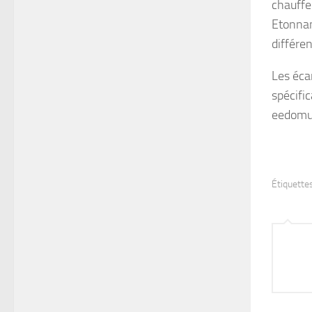
chauffe
Etonnam
différe
Les éca
spécifi
eedomus
Étiquettes