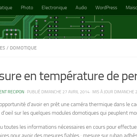
atique
Photo
Electronique
Audio
WordPress
Mais
ES
/
DOMOTIQUE
ure en température de pe
ENT RECIPON
· PUBLIÉ
DIMANCHE 27 AVRIL 2014
· MIS À JOUR
DIMANCHE 2
l’opportunité d’avoir en prêt une caméra thermique dans le cadr
 d’oeil sur les quelques modules domotiques qui peuplent mo
u toutes les informations nécessaires en cours pour effectuer 
ires pour avoir des mesures fiables : mesure sur ruban adhési