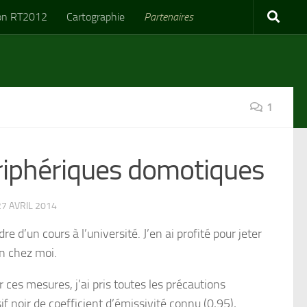
on RT2012
Cartographie
Partenaires
1
riphériques domotiques
7 AVRIL 2014
e d’un cours à l’université. J’en ai profité pour jeter
n chez moi.
ces mesures, j’ai pris toutes les précautions
f noir de coefficient d’émissivité connu (0,95),