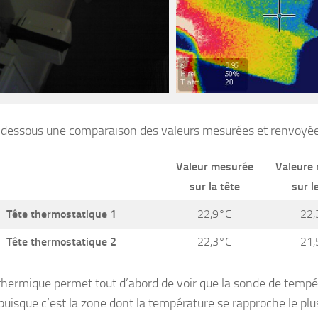
i-dessous une comparaison des valeurs mesurées et renvoyée
Valeur mesurée
Valeure
sur la tête
sur l
Tête thermostatique 1
22,9°C
22,
Tête thermostatique 2
22,3°C
21,
thermique permet tout d’abord de voir que la sonde de tempé
 puisque c’est la zone dont la température se rapproche le pl