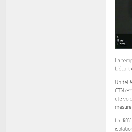
La temp
L’écart
Un tel 
CTN est 
été vol
mesure 
La diff
isolatio