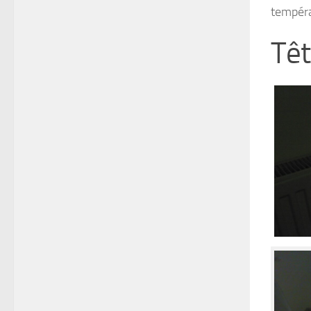
tempéra
Têt