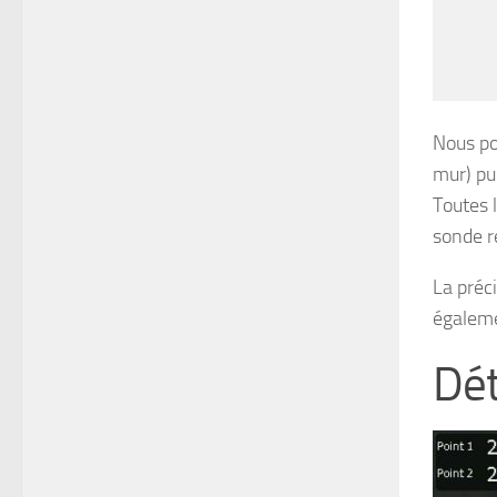
Nous po
mur) pui
Toutes 
sonde re
La préc
égaleme
Dét