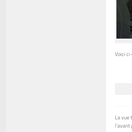
Voici c
La vue 
l’avant