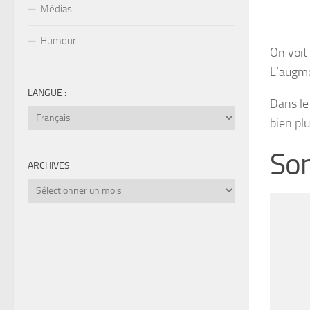
Médias
Humour
On voit
L’augme
LANGUE :
Dans le
bien pl
Son
ARCHIVES
Archives