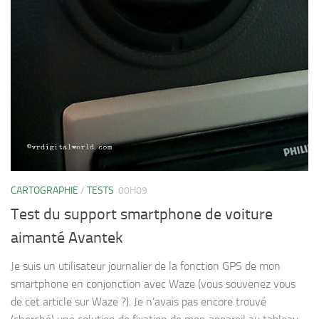
CARTOGRAPHIE
/
TESTS
00H09
Test du support smartphone de voiture
aimanté Avantek
Je suis un utilisateur journalier de la fonction GPS de mon
smartphone en conjonction avec Waze (vous souvenez vous
de cet article sur Waze ?). Je n’avais pas encore trouvé