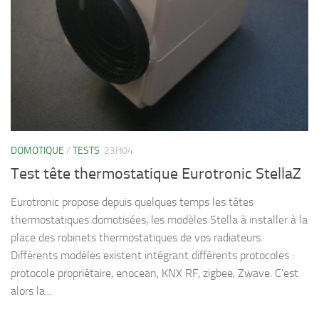
DOMOTIQUE
/
TESTS
23H04
Test tête thermostatique Eurotronic StellaZ
Eurotronic propose depuis quelques temps les têtes
thermostatiques domotisées, les modèles Stella à installer à la
place des robinets thermostatiques de vos radiateurs.
Différents modèles existent intégrant différents protocoles :
protocole propriétaire, enocean, KNX RF, zigbee, Zwave. C’est
alors la...