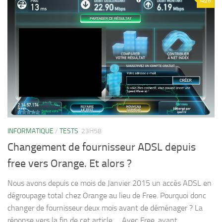
6
INFORMATIQUE
/
TESTS
23H58
Changement de fournisseur ADSL depuis
free vers Orange. Et alors ?
Nous avons depuis ce mois de Janvier 2015 un accès ADSL en
dégroupage total chez Orange au lieu de Free. Pourquoi donc
changer de fournisseur deux mois avant de déménager ? La
réponse vers la fin de cet article … Avec Free, avant,...