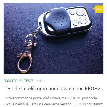
4
DOMOTIQUE
/
TESTS
14H33
Test de la télécommande Zwave.me KFOB2
La télécommande porte-clef Zwave.me KFOB au protocole
Zwave a évolué vers une deuxième version (KFOB2) corrigeant