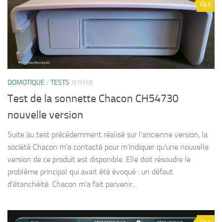
6
DOMOTIQUE
/
TESTS
01H18
Test de la sonnette Chacon CH54730
nouvelle version
Suite au test précédemment réalisé sur l’ancienne version, la
société Chacon m’a contacté pour m’indiquer qu’une nouvelle
version de ce produit est disponible. Elle doit résoudre le
problème principal qui avait été évoqué : un défaut
d’étanchéité. Chacon m’a fait parvenir...