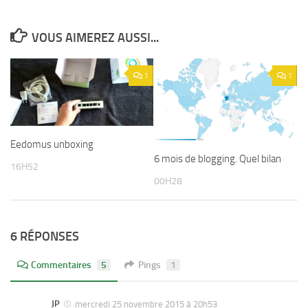
VOUS AIMEREZ AUSSI...
1
1
Eedomus unboxing
6 mois de blogging. Quel bilan
16H52
00H28
6 RÉPONSES
Commentaires
5
Pings
1
JP
mercredi 25 novembre 2015 à 20h53