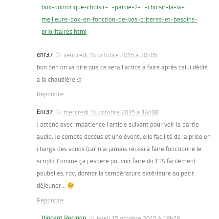
box-domotique-choisir-_-partie-2-_-choisir-la-la-
meilleure-box-en-fonction-de-vos-criteres-et-besoins-
prioritaires.html
enr37
vendredi 16 octobre 2015 à 20h05
bon ben on va dire que ce sera l’artice a faire après celui dédié
a la chaudière :p
Répondre
Enr37
mercredi 14 octobre 2015 à 14h08
J attend avec impatience l article suivant pour voir la partie
audio. Je compte dessus et une éventuelle facilité de la prise en
charge des sonos (car n ai jamais réussi à faire fonctionné le
script). Comme ça j espere pouvoir faire du TTS facilement :
poubelles, rdv, donner la température extérieure au petit
déjeuner…
Répondre
Vincent Recipon
jeudi 15 octobre 2015 à 18h28