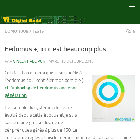
Skip to content
DOMOTIQUE
/
TESTS
6
Eedomus +, ici c’est beaucoup plus
PAR
VINCENT RECIPON
·
MARDI 13 OCTOBRE 2015
Cela fait 1 an et demi que je suis fidèle à
l’eedomus pour contrôler mon domicile (
cf l’unboxing de l’eedomus ancienne
génération
).
L’ensemble du système a fortement
évolué depuis cette époque et je suis
passé d’une grosse dizaine de
périphériques gérés à plus de 150. Le
nombre de règles a suivi le même chemin et dépasse la centaine