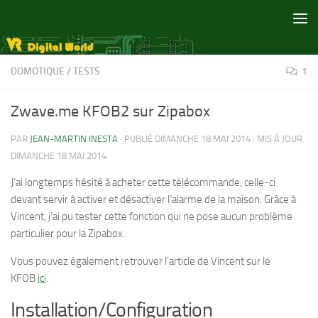
Skip to content
DOMOTIQUE
/
TESTS
1
Zwave.me KFOB2 sur Zipabox
PAR
JEAN-MARTIN INESTA
· PUBLIÉ
DIMANCHE 18 MAI 2014
· MIS À JOUR
DIMANCHE 18 MAI 2014
J’ai longtemps hésité à acheter cette télécommande, celle-ci
devant servir à activer et désactiver l’alarme de la maison. Grâce à
Vincent, j’ai pu tester cette fonction qui ne pose aucun problème
particulier pour la Zipabox.
Vous pouvez également retrouver l’article de Vincent sur le
KFOB
ici
.
Installation/Configuration