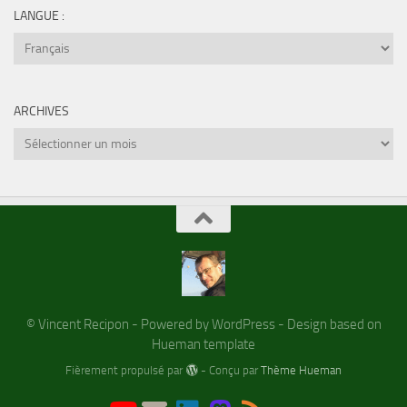
LANGUE :
ARCHIVES
Archives
© Vincent Recipon - Powered by WordPress - Design based on
Hueman template
Fièrement propulsé par
- Conçu par
Thème Hueman