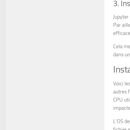
3. In
Jupyter
Par ail
efficace
Cela me
dans un
Inst
Voici le
autres 
CPU uti
impacte
L’OS de
fichier 