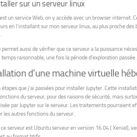
staller sur un serveur linux
 est un service Web, on y accède avec un browser internet. C
leurs en l’installant sur mon serveur linux, au plus proche de
.
 permet aussi de vérifier que ce serveur a la puissance néc
 temps raisonnable, une fois la période d’exploration passée.
allation d’une machine virtuelle hé
s étapes que j’ai passées pour installer Jupyter. Cette install
fonctions du serveur, pour des raisons de sécurité, mais surto
lisée par Jupyter sur le serveur. Les traitements pourraient e
r les autres fonctions du serveur.
 ce serveur est Ubuntu serveur en version 16.04 ( Xenial), 
est au format btrfs.