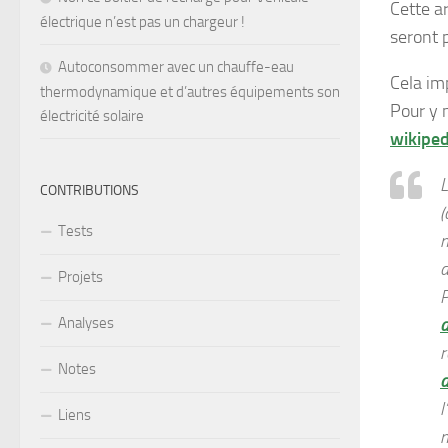
Cette ar
électrique n’est pas un chargeur !
seront p
Autoconsommer avec un chauffe-eau
Cela imp
thermodynamique et d’autres équipements son
Pour y 
électricité solaire
wikiped
L
CONTRIBUTIONS
(
Tests
m
a
Projets
P
Analyses
r
Notes
l
Liens