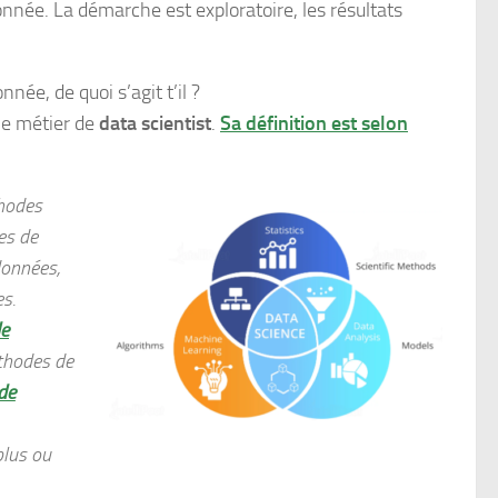
donnée. La démarche est exploratoire, les résultats
ée, de quoi s’agit t’il ?
 le métier de
data scientist
.
Sa définition est selon
hodes
es de
données,
es.
de
éthodes de
de
plus ou