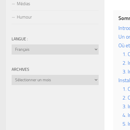
Médias
Humour
Somm
Intro
Un or
LANGUE :
Où et
1. 
2. 
ARCHIVES
3. 
Archives
Insta
1. 
2. 
3. 
4. 
5. 