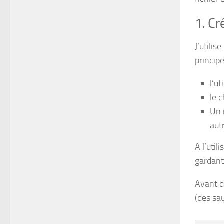
1. Cr
J’utilis
princip
l’u
le 
Un 
aut
A l’uti
gardant
Avant d
(des sa