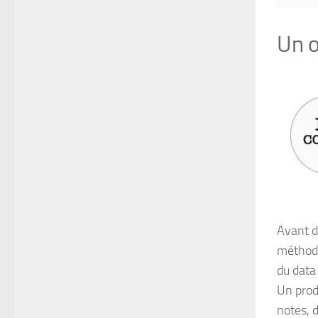
Un o
Avant d’
méthodes
du data 
Un prod
notes, 