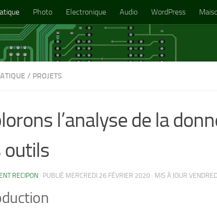
atique
Photo
Electronique
Audio
WordPress
Mais
ATIQUE
/
PROJETS
lorons l’analyse de la donnée
 outils
ENT RECIPON
· PUBLIÉ
MERCREDI 26 FÉVRIER 2020
· MIS À JOUR
VENDREDI
oduction