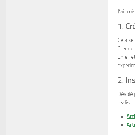
J’ai tro
1. Cr
Cela se 
Créer u
En effe
expérim
2. In
Désolé j
réaliser
Art
Art