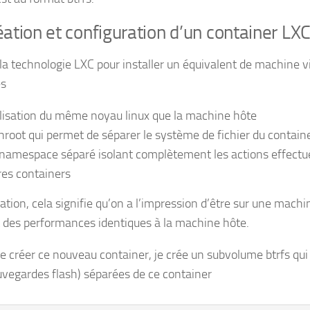
éation et configuration d’un container LX
e la technologie LXC pour installer un équivalent de machine vi
es
tilisation du même noyau linux que la machine hôte
chroot qui permet de séparer le système de fichier du contain
namespace séparé isolant complètement les actions effectué
res containers
lisation, cela signifie qu’on a l’impression d’être sur une ma
 des performances identiques à la machine hôte.
e créer ce nouveau container, je crée un subvolume btrfs qui
uvegardes flash) séparées de ce container