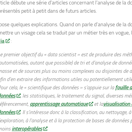
ticle débute une série d’articles concernant l’analyse de la 
résentés petit à petit dans de futurs articles.
ose quelques explications. Quand on parle d’analyse de la donn
mettre un visage cela se traduit par un métier très en vogue,
ia
:
e premier objectif du
« data scientist »
est de produire des mét
automatisées, autant que possible) de tri et d’analyse de donné
asse et de sources plus ou moins complexes ou disjointes de 
fin d’en extraire des informations utiles ou potentiellement util
our cela, le « scientifique des données » s’appuie sur la
fouille 
données
, les statistiques, le traitement du signal, diverses m
éférencement,
apprentissage automatique
et la
visualisation 
données
. Il s’intéresse donc à la classification, au nettoyage, à
’exploration, à l’analyse et à la protection de bases de données 
moins
interopérables
.