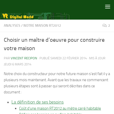
Skip to content
ANALYSES
/
NOTRE MAISON RT2012
2
Choisir un maître d’oeuvre pour construire
votre maison
PAR
VINCENT RECIPON
· PUBLIÉ
SAMEDI 22 FÉVRIER 2014
· MIS À JOUR
JEUDI 6 MARS 2014
Notre choix du constructeur pour notre future maison s’est fait il y a
plusieurs mois maintenant. Avant que les travaux ne commencent
plusieurs étapes sont à passer qui seront décrites dans ce
document :
La définition de ses besoins
Coût d’une maison RT2012 au mètre carré habitable