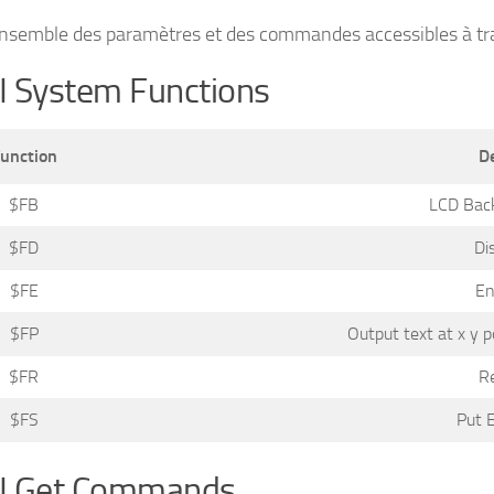
’ensemble des paramètres et des commandes accessibles à tra
 System Functions
unction
D
$FB
LCD Back
$FD
Di
$FE
En
$FP
Output text at x y p
$FR
R
$FS
Put 
I Get Commands