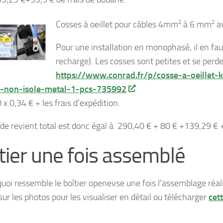
Cosses à oeillet pour câbles 4mm
2
à 6 mm
2
av
Pour une installation en monophasé, il en fa
recharge). Les cosses sont petites et se perd
https://www.conrad.fr/p/cosse-a-oeille
non-isole-metal-1-pcs-735992
0 x 0,34 € + les frais d’expédition.
 de revient total est donc égal à 290,40 € + 80 € +139,29 € 
tier une fois assemblé
 quoi ressemble le boîtier openevse une fois l’assemblage réa
sur les photos pour les visualiser en détail ou télécharger
cet