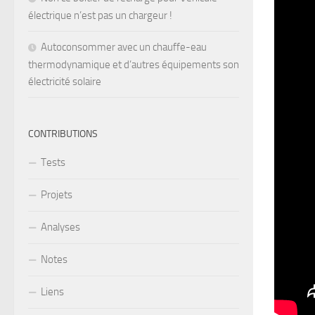
électrique n’est pas un chargeur !
Autoconsommer avec un chauffe-eau
thermodynamique et d’autres équipements son
électricité solaire
CONTRIBUTIONS
Tests
Projets
Analyses
Notes
Liens