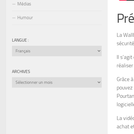
Médias
Pré
Humour
La Wall
LANGUE :
sécurité
Il s’agi
réalise
ARCHIVES
Grâce à
Archives
pouvez 
Pourtan
logicie
La vidé
achat e