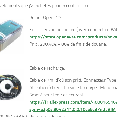
s éléments que j’ai achetés pour la contruction :
Boîtier OpenEVSE.
En kit version advanced (avec connection Wif
https://store.openevse.com/products/adva
Prix : 290,40€ + 80€ de frais de douane.
Câble de recharge.
Câble de 7m (d’où son prix). Connecteur Type 
Attention à bien choisir le bon type : Monop
6mm2 pour tenir ce courant.
https://fr.aliexpress.com/item/400016516
spm=a2g0s.9042311.0.0.10ca6c37nByVlM
139,29
€
+33,5 € de frais de douane.