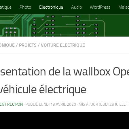
atique
Photo
Electronique
Audio
WordPress
Mais
ONIQUE
/
PROJETS
/
VOITURE ELECTRIQUE
sentation de la wallbox O
véhicule électrique
ENT RECIPON
· PUBLIÉ
LUNDI 13 AVRIL 2020
· MIS À JOUR
JEUDI 23 JUILLET