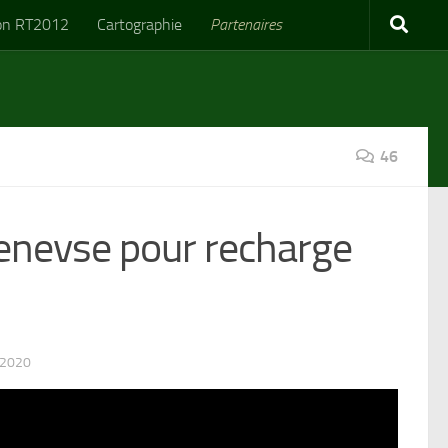
on RT2012
Cartographie
Partenaires
46
penevse pour recharge
 2020