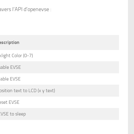
vers l’API d’openevse :
escription
light Color (0-7)
sable EVSE
able EVSE
osition text to LCD (x y text)
eset EVSE
EVSE to sleep