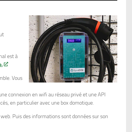
ut
nal est à
e.
emble. Vous
une connexion en wifi au réseau privé et une API
cés, en particulier avec une box domotique.
ce web. Puis des informations sont données sur son