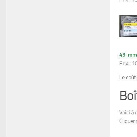
43-mm-
Prix : 1
Le coût
Boî
Voici à
Cliquer 