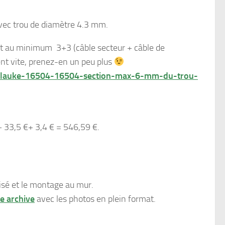
ec trou de diamètre 4.3 mm.
ut au minimum 3+3 (câble secteur + câble de
ent vite, prenez-en un peu plus
t-klauke-16504-16504-section-max-6-mm-du-trou-
+ 33,5 €+ 3,4 € = 546,59 €.
lisé et le montage au mur.
te archive
avec les photos en plein format.