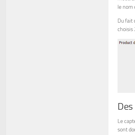
le nom 
Du fait
choisis
Des 
Le capte
sont do