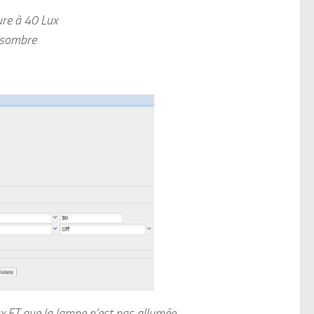
eure à 40 Lux
p sombre
ux
ET que la lampe n’est pas allumée