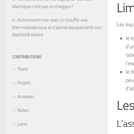
Lim
électrique n’est pas un chargeur !
Autoconsommer avec un chauffe-eau
Les équi
thermodynamique et d’autres équipements son
électricité solaire
le 
d’u
lat
CONTRIBUTIONS
l’e
Tests
le 
peu
Projets
d’a
Analyses
Les
Notes
L’as
Liens