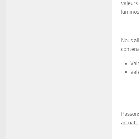
valeurs
luminos
Nous al
contena
Val
Val
Passons
actuateu