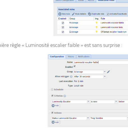
ère règle « Luminosité escalier faible » est sans surprise :