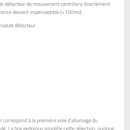
e, le détecteur de mouvement contrôlera directement
atence devient imperceptible (<100ms).
module détecteur.
il correspond à la première voie d’allumage du
é. La box eedomus simplifie cette sélection, puisque