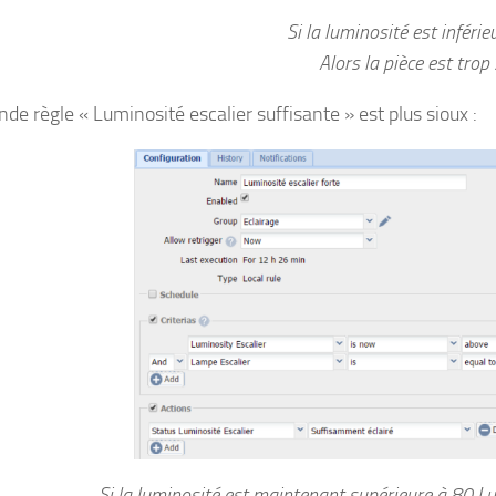
Si la luminosité est inféri
Alors la pièce est tro
de règle « Luminosité escalier suffisante » est plus sioux :
Si la luminosité est maintenant supérieure à 80 L