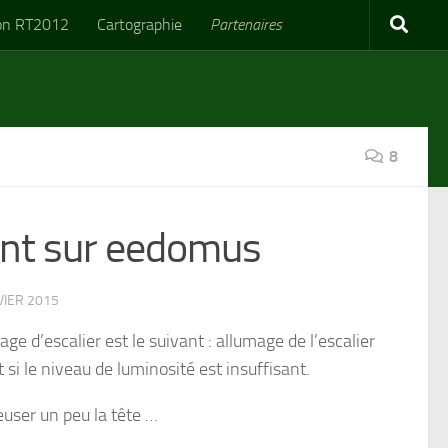
on RT2012
Cartographie
Partenaires
8
gent sur eedomus
VIER 2015
e d’escalier est le suivant : allumage de l’escalier
 le niveau de luminosité est insuffisant.
user un peu la tête …