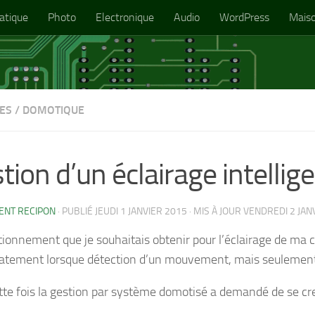
atique
Photo
Electronique
Audio
WordPress
Mais
ES
/
DOMOTIQUE
tion d’un éclairage intelli
ENT RECIPON
· PUBLIÉ
JEUDI 1 JANVIER 2015
· MIS À JOUR
VENDREDI 2 JAN
ionnement que je souhaitais obtenir pour l’éclairage de ma cag
tement lorsque détection d’un mouvement, mais seulement si
tte fois la gestion par système domotisé a demandé de se cre