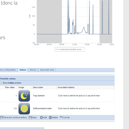
 (donc la
urs