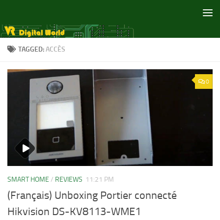
Skip to content
TAGGED:
ACCÈS
0
SMART HOME
/
REVIEWS
11:21 PM
(Français) Unboxing Portier connecté
Hikvision DS-KV8113-WME1