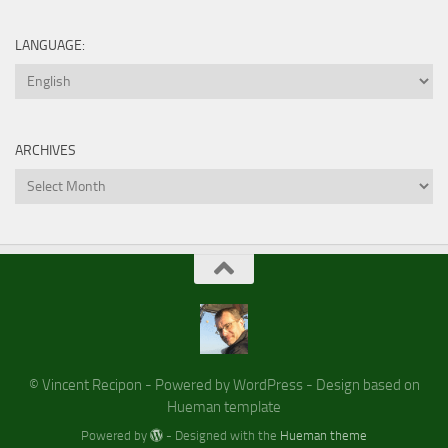
LANGUAGE:
ARCHIVES
Archives
© Vincent Recipon - Powered by WordPress - Design based on
Hueman template
Powered by
- Designed with the
Hueman theme