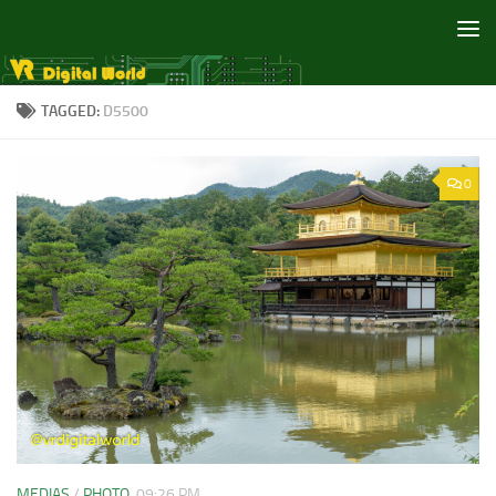
Skip to content
TAGGED:
D5500
0
MEDIAS
/
PHOTO
09:26 PM