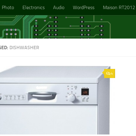
Photo
Electronics
Audio
WordPress
Maison RT2012
GED:
DISHWASHER
4