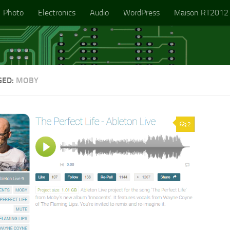
Photo
Electronics
Audio
WordPress
Maison RT2012
GED:
MOBY
2