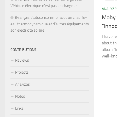
Véhicule électrique n’est pas un chargeur !
ANALYZE
Moby 
(Français) Autoconsommer avec un chauffe-
eau thermodynamique et d’autres équipements
“Inno
son électricité solaire
I have re
about th
album “I
CONTRIBUTIONS
well-kno
Reviews
Projects
Analyzes
Notes
Links