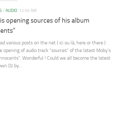
S
/
AUDIO
12:55 AM
is opening sources of his album
cents”
ad various posts on the net ( ici ou là, here or there )
e opening of audio track “sources” of the latest Moby’s
nnocents”. Wonderful ! Could we all become the latest
wn DJ by...