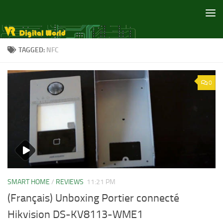
Skip to content
TAGGED:
NFC
0
SMART HOME
/
REVIEWS
11:21 PM
(Français) Unboxing Portier connecté
Hikvision DS-KV8113-WME1