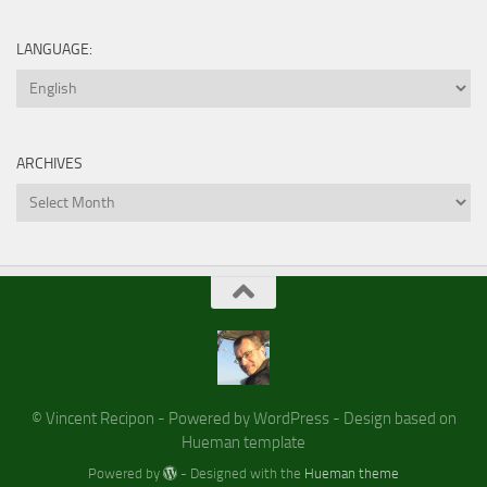
LANGUAGE:
ARCHIVES
Archives
© Vincent Recipon - Powered by WordPress - Design based on
Hueman template
Powered by
- Designed with the
Hueman theme