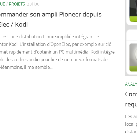
QUE
/
PROJETS
23H06
ommander son ampli Pioneer depuis
lec / Kodi
 est une distribution Linux simplifiée intégrant le
ter Kodi. L’installation d’OpenElec, par exemple sur clé
met rapidement d’obtenir un PC multimédia. Kodi intègre
le des codecs audio pour lire de nombreux formats de
 Néanmoins, il me semble...
ANAL
Con
req
Les a
local 
dista