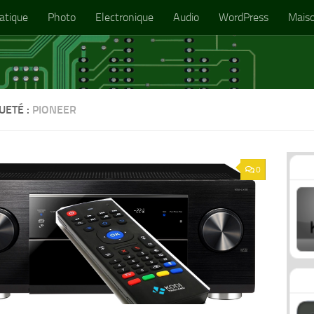
atique
Photo
Electronique
Audio
WordPress
Mais
UETÉ :
PIONEER
0