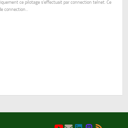
riquement ce pilotage s’effectuait par connection telnet. Ce
de connection...