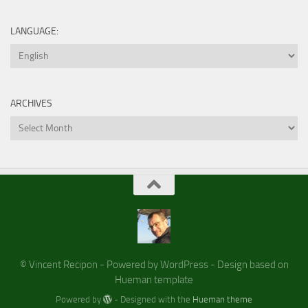
LANGUAGE:
ARCHIVES
Archives
© Vincent Recipon - Powered by WordPress - Design based on
Hueman template
Powered by
- Designed with the
Hueman theme