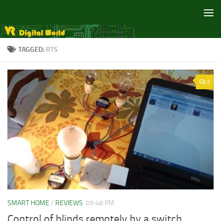
Skip to content
TAGGED:
RTS
3
SMART HOME
/
REVIEWS
09:48 PM
Control of blinds remotely by a switch