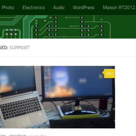
Photo
Electronics
Audio
WordPress
Maison RT2012
GED:
SUPPORT
0