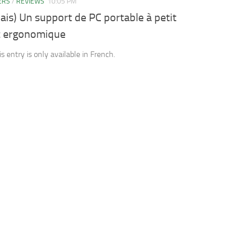
ERS
/
REVIEWS
10:05 PM
ais) Un support de PC portable à petit
et ergonomique
is entry is only available in French.