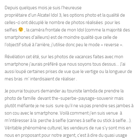
Depuis quelques mois je suis l’heureuse
propriétaire d’un Alcatel Idol 3, les options photo et la qualité de
celles-ci ont décuplé le nombre de photos réalisées pour les
selfies
, la caméra frontale de mon Idol (comme la majorité des
smartphones d’ailleurs) est de moindre qualité que celle de
l’objectif situé à l’arrière, j’utilise donc peu le mode « reverse ».
Révélation cet été, sur les photos de vacances faites avec mon
smartphone j’aurais préféré que nous soyons tous dessus… J’ai
aussi loupé certaines prises de vue que le vertige ou la longueur de
mes bras m’ interdisaient de réaliser .
Je pourrai toujours demander au touriste lambda de prendre la
photo de famille devant the-superbe-paysage-souvenir mais
plutôt méfiante je ne suis sure qu’il ne va pas prendre ses jambes à
son cou avec le smartphone. Voilà comment j
‘en suis venue
à
m’intéresser à la
perche à selfie (cannes à selfie ou stick à selfie…).
Véritable phénomène culturel, les vendeurs de rue s’y sont mis en
nous en proposant pour notre argent, c’est à dire du quasi usage