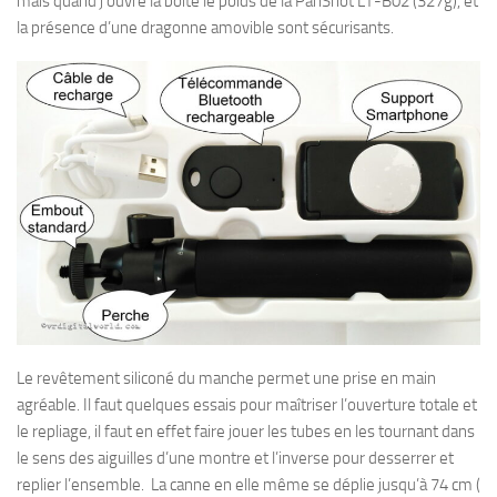
mais quand j’ouvre la boite le poids de la PanShot LT-B02 (327g), et
la présence d’une dragonne amovible sont sécurisants.
Le revêtement siliconé du manche permet une prise en main
agréable. Il faut quelques essais pour maîtriser l’ouverture totale et
le repliage, il faut en effet faire jouer les tubes en les tournant dans
le sens des aiguilles d’une montre et l’inverse pour desserrer et
replier l’ensemble. La canne en elle même se déplie jusqu’à 74 cm (