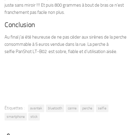
juste sans miroir !!! Et puis 800 grammes à bout de bras ce n’est
franchement pas facile non plus.
Conclusion
Au final j’ai été heureuse de ne pas céder aux sirènes de la perche
consommable à 5 euros vendue dans la rue. La perche à
selfie PanShot LT-B02 est sobre, fiable et d’utilisation aisée.
Étiquettes :
avantek
bluetooth
canne
perche
selfie
smartphone
stick