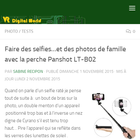
Skip to content
PHOTO
/
TESTS
0
Faire des selfies…et des photos de famille
avec la perche Panshot LT-B02
PAR
SABINE RECIPON
· PUBLIÉ
DIMANCHE 1 NOVEMBRE 2015
· MIS À
JOUR
LUNDI 2 NOVEMBRE 2015
Quand on parle d’un selfie raté je pense
tout de suite à : un bout de bras sur la
photo, un double menton d’un appareil
positionné trop bas et à l’inverse un nez
digne de Cyrano s’il est tenu trop
haut… Pire l’appareil qui se reflète dans
les verres des lunettes de soleil .