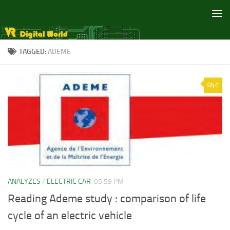
Skip to content
TAGGED:
ADEME
6
ANALYZES
/
ELECTRIC CAR
05:59 PM
Reading Ademe study : comparison of life
cycle of an electric vehicle