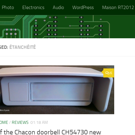
Photo
Electronics
Audio
WordPress
Maison RT2012
GED:
ÉTANCHÉITÉ
6
HOME
/
REVIEWS
01:18 AM
of the Chacon doorbell CH54730 new