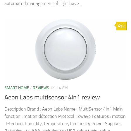
automated management of light have...
2
SMART HOME
/
REVIEWS
09:14 AM
Aeon Labs multisensor 4in1 review
Description Brand : Aeon Labs Name : MultiSensor 4in1 Main
fonction : motion détection Protocol : Zwave Features : motion
detection, humidity, temperature, luminosity Power Supply :
Batteries ( 4x AAA, included ) or USB cable ( mini cable